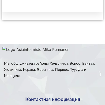
Мы обслуживаем районы Хельсинки, Эспоо, Вантаа,
Хювинкяа, Керава, Ярвенпяа, Порвоо, Туусула и
Мянцяля.
Контактная информация