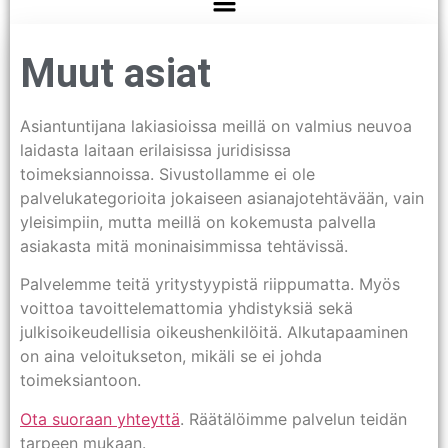
Muut asiat
Asiantuntijana lakiasioissa meillä on valmius neuvoa
laidasta laitaan erilaisissa juridisissa
toimeksiannoissa. Sivustollamme ei ole
palvelukategorioita jokaiseen asianajotehtävään, vain
yleisimpiin, mutta meillä on kokemusta palvella
asiakasta mitä moninaisimmissa tehtävissä.
Palvelemme teitä yritystyypistä riippumatta. Myös
voittoa tavoittelemattomia yhdistyksiä sekä
julkisoikeudellisia oikeushenkilöitä. Alkutapaaminen
on aina veloitukseton, mikäli se ei johda
toimeksiantoon.
Ota suoraan yhteyttä
. Räätälöimme palvelun teidän
tarpeen mukaan.