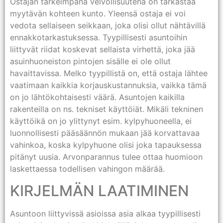
Ostajan tärkeimpänä velvollisuutena on tarkastaa
myytävän kohteen kunto. Yleensä ostaja ei voi
vedota sellaiseen seikkaan, joka olisi ollut nähtävillä
ennakkotarkastuksessa. Tyypillisesti asuntoihin
liittyvät riidat koskevat sellaista virhettä, joka jää
asuinhuoneiston pintojen sisälle ei ole ollut
havaittavissa. Melko tyypillistä on, että ostaja lähtee
vaatimaan kaikkia korjauskustannuksia, vaikka tämä
on jo lähtökohtaisesti väärä. Asuntojen kaikilla
rakenteilla on ns. tekniset käyttöiät. Mikäli tekninen
käyttöikä on jo ylittynyt esim. kylpyhuoneella, ei
luonnollisesti pääsäännön mukaan jää korvattavaa
vahinkoa, koska kylpyhuone olisi joka tapauksessa
pitänyt uusia. Arvonparannus tulee ottaa huomioon
laskettaessa todellisen vahingon määrää.
KIRJELMÄN LAATIMINEN
Asuntoon liittyvissä asioissa asia alkaa tyypillisesti