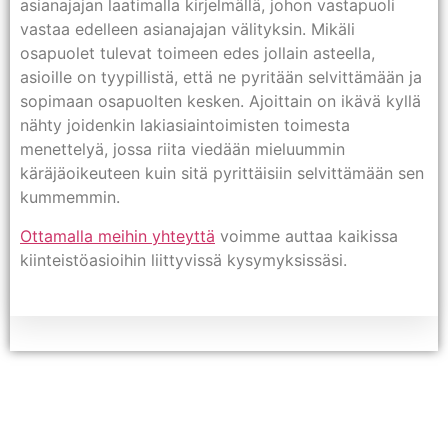
asianajajan laatimalla kirjelmällä, johon vastapuoli
vastaa edelleen asianajajan välityksin. Mikäli
osapuolet tulevat toimeen edes jollain asteella,
asioille on tyypillistä, että ne pyritään selvittämään ja
sopimaan osapuolten kesken. Ajoittain on ikävä kyllä
nähty joidenkin lakiasiaintoimisten toimesta
menettelyä, jossa riita viedään mieluummin
käräjäoikeuteen kuin sitä pyrittäisiin selvittämään sen
kummemmin.
Ottamalla meihin yhteyttä
voimme auttaa kaikissa
kiinteistöasioihin liittyvissä kysymyksissäsi.