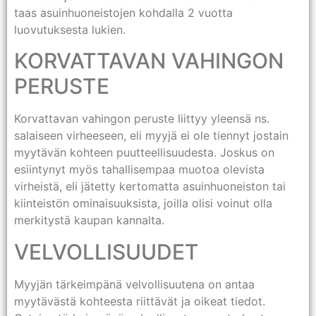
taas asuinhuoneistojen kohdalla 2 vuotta
luovutuksesta lukien.
KORVATTAVAN VAHINGON
PERUSTE
Korvattavan vahingon peruste liittyy yleensä ns.
salaiseen virheeseen, eli myyjä ei ole tiennyt jostain
myytävän kohteen puutteellisuudesta. Joskus on
esiintynyt myös tahallisempaa muotoa olevista
virheistä, eli jätetty kertomatta asuinhuoneiston tai
kiinteistön ominaisuuksista, joilla olisi voinut olla
merkitystä kaupan kannalta.
VELVOLLISUUDET
Myyjän tärkeimpänä velvollisuutena on antaa
myytävästä kohteesta riittävät ja oikeat tiedot.