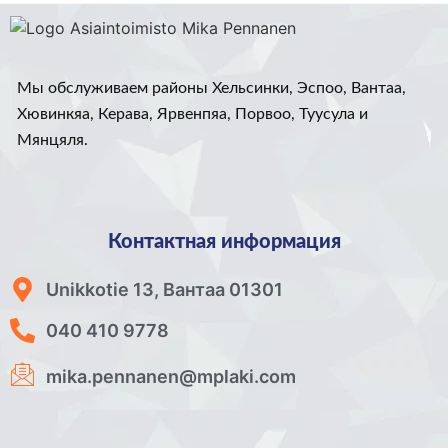
Мы обслуживаем районы Хельсинки, Эспоо, Вантаа,
Хювинкяа, Керава, Ярвенпяа, Порвоо, Туусула и
Мянцяля.
Контактная информация
Unikkotie 13, Вантаа 01301
040 410 9778
mika.pennanen@mplaki.com